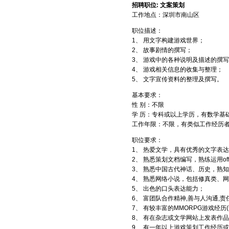
招聘职位: 文案策划
工作地点：深圳市南山区
职位描述：
1、 用文字构建游戏世界；
2、 故事剧情的撰写；
3、 游戏中的各种说明及描述的撰
4、 游戏相关信息的收集与整理；
5、 文字宣传资料的整理及撰写。
基本要求：
性 别：不限
学 历：专科或以上学历，有数学基
工作年限：不限，有类似工作经历
职位要求：
1、 热爱文学，具有优秀的文字表
2、 熟悉策划文档编写，熟练运用of
3、 熟悉中国古代神话、历史，熟
4、 熟悉网络小说，包括修真类、
5、 出色的口头表达能力；
6、 富团队合作精神,善与人沟通,
7、 有较丰富的MMORPG游戏经历
8、 有在杂志或文学网站上发表作
9、 有一年以上游戏策划工作经历