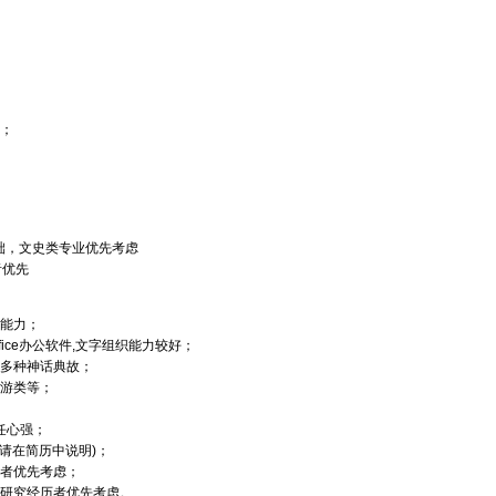
写；
础，文史类专业优先考虑
者优先
达能力；
fice办公软件,文字组织能力较好；
知多种神话典故；
网游类等；
责任心强；
(请在简历中说明)；
品者优先考虑；
或研究经历者优先考虑。