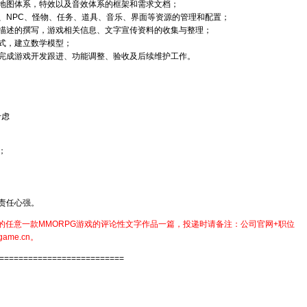
，地图体系，特效以及音效体系的框架和需求文档；
、NPC、怪物、任务、道具、音乐、界面等资源的管理和配置；
及描述的撰写，游戏相关信息、文字宣传资料的收集与整理；
公式，建立数学模型；
完成游戏开发跟进、功能调整、验收及后续维护工作。
考虑
历；
责任心强。
有的任意一款MMORPG游戏的评论性文字作品一篇，投递时请备注：公司官网+职位
ame.cn。
==========================